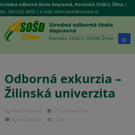
Stredná odborná škola dopravná, Rosinská 3126/2, Žilina
|
tel.: 041/202 8850 | e-mail: sekretariat@sosdza.sk
Odborná exkurzia –
Žilinská univerzita
Ing. Iveta Drahnová
21. októbra 2014
Akcie a exkurzie
1.82k