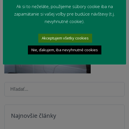
Ak si to neželáte, použijeme súbory cookie iba na
zapamätanie si vašej voľby pre budúce návštevy (t.j.
nevyhnutné cookie).
Akceptujem všetky cookies
Nie, ďakujem, iba nevyhnutné cookies
Najnovšie články