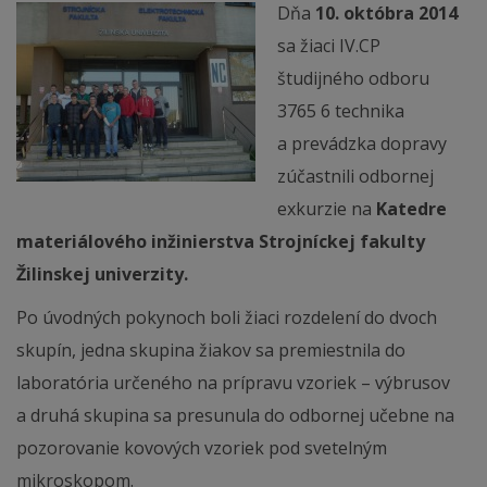
Dňa
10. októbra 2014
sa žiaci IV.CP
študijného odboru
3765 6 technika
a prevádzka dopravy
zúčastnili odbornej
exkurzie na
Katedre
materiálového inžinierstva Strojníckej fakulty
Žilinskej univerzity.
Po úvodných pokynoch boli žiaci rozdelení do dvoch
skupín, jedna skupina žiakov sa premiestnila do
laboratória určeného na prípravu vzoriek – výbrusov
a druhá skupina sa presunula do odbornej učebne na
pozorovanie kovových vzoriek pod svetelným
mikroskopom.