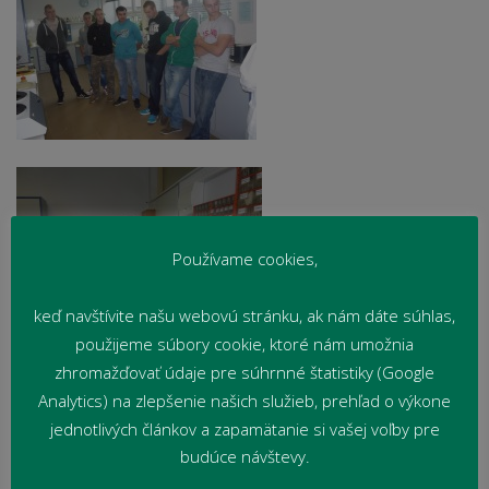
Používame cookies,
keď navštívite našu webovú stránku, ak nám dáte súhlas,
použijeme súbory cookie, ktoré nám umožnia
zhromažďovať údaje pre súhrnné štatistiky (Google
Analytics) na zlepšenie našich služieb, prehľad o výkone
jednotlivých článkov a zapamätanie si vašej voľby pre
budúce návštevy.