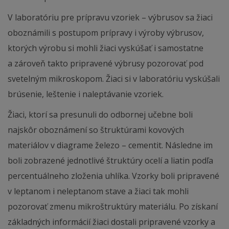
V laboratóriu pre prípravu vzoriek – výbrusov sa žiaci
oboznámili s postupom prípravy i výroby výbrusov,
ktorých výrobu si mohli žiaci vyskúšať i samostatne
a zároveň takto pripravené výbrusy pozorovať pod
svetelným mikroskopom. Žiaci si v laboratóriu vyskúšali
brúsenie, leštenie i naleptávanie vzoriek.
Žiaci, ktorí sa presunuli do odbornej učebne boli
najskôr oboznámení so štruktúrami kovových
materiálov v diagrame železo – cementit. Následne im
boli zobrazené jednotlivé štruktúry ocelí a liatin podľa
percentuálneho zloženia uhlíka. Vzorky boli pripravené
v leptanom i neleptanom stave a žiaci tak mohli
pozorovať zmenu mikroštruktúry materiálu. Po získaní
základných informácií žiaci dostali pripravené vzorky a