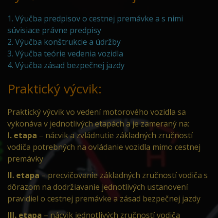
1. Výučba predpisov o cestnej premávke a s nimi
súvisiace právne predpisy
2. Výučba konštrukcie a údržby
3. Výučba teórie vedenia vozidla
4. Výučba zásad bezpečnej jazdy
Praktický výcvik:
Praktický výcvik vo vedení motorového vozidla sa
vykonáva v jednotlivých etapách a je zameraný na:
I. etapa
– nácvik a zvládnutie základných zručností
vodiča potrebných na ovládanie vozidla mimo cestnej
premávky
II. etapa
– precvičovanie základných zručností vodiča s
dôrazom na dodržiavanie jednotlivých ustanovení
pravidiel o cestnej premávke a zásad bezpečnej jazdy
III. etapa
– nácvik jednotlivých zručností vodiča