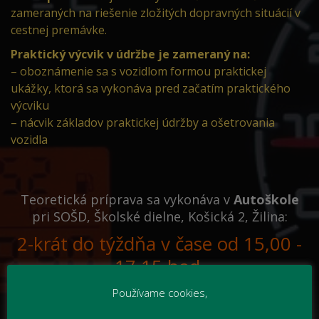
zameraných na riešenie zložitých dopravných situácií v
cestnej premávke.
Praktický výcvik v údržbe je zameraný na:
– oboznámenie sa s vozidlom formou praktickej
ukážky, ktorá sa vykonáva pred začatím praktického
výcviku
– nácvik základov praktickej údržby a ošetrovania
vozidla
Teoretická príprava sa vykonáva v
Autoškole
pri SOŠD, Školské dielne, Košická 2, Žilina:
2-krát do týždňa v čase od 15,00 -
17,15 hod.
Používame cookies,
Praktický výcvik zabezpečujeme na šiestich
vozidlách
Škoda FABIA
.