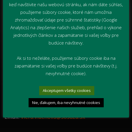
keď navštívite našu webovú stránku, ak nám dáte súhlas,
použijeme súbory cookie, ktoré nám umožnia
zhromažďovať údaje pre súhrnné štatistiky (Google
Cenník
(platné od 01.02.2026)
:
Analytics) na zlepšenie našich služieb, prehľad o výkone
vodičský kurz skupiny „B“ –
650 €
(
700 €
pre
jednotlivých článkov a zapamätanie si vašej voľby pre
žiakov iných SŠ)
budúce návštevy.
opravná skúška za PCP (pravidlá cestnej
premávky)-
10 € + kolok
Ak si to neželáte, použijeme súbory cookie iba na
opravná skúška za VMV (vedenie
zapamätanie si vašej voľby pre budúce návštevy (t.j.
motorového vozidla) -
20 € + kolok
nevyhnutné cookie).
kondičná jazda – jedna vyučovacia hod. –
15
€
Akceptujem všetky cookies
Kontakt: tel.
041/202 8850,
žiadajte klapku
63
(pani
Viera Vlachová
) alebo
0910 793 582
od
Nie, ďakujem, iba nevyhnutné cookies
07,00 - 15,00 hod.
Email:
viera.vlachova@sosdza.sk