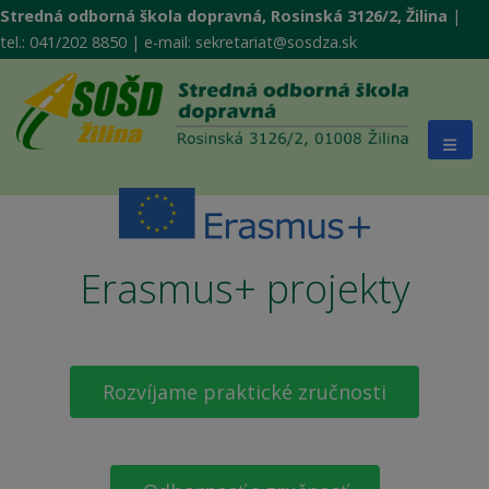
Stredná odborná škola dopravná, Rosinská 3126/2, Žilina
|
tel.: 041/202 8850 | e-mail: sekretariat@sosdza.sk
Erasmus+ projekty
Rozvíjame praktické zručnosti