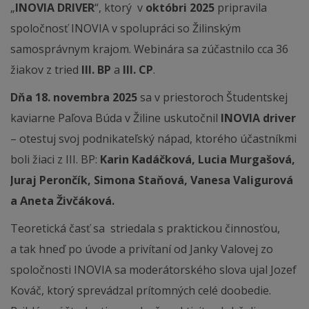
„
INOVIA DRIVER
“, ktorý v
októbri 2025
pripravila
spoločnosť INOVIA v spolupráci so Žilinským
samosprávnym krajom. Webinára sa zúčastnilo cca 36
žiakov z tried
III. BP
a
III. CP
.
Dňa 18. novembra 2025
sa v priestoroch Študentskej
kaviarne Paľova Búda v Žiline uskutočnil
INOVIA driver
– otestuj svoj podnikateľský nápad, ktorého účastníkmi
boli žiaci z III. BP:
Karin
Kadáčková, Lucia Murgašová,
Juraj Perončík, Simona Staňová, Vanesa Valigurová
a Aneta Živčáková.
Teoretická časť sa striedala s praktickou činnosťou,
a tak hneď po úvode a privítaní od Janky Valovej zo
spoločnosti INOVIA sa moderátorského slova ujal Jozef
Kováč, ktorý sprevádzal prítomných celé doobedie.