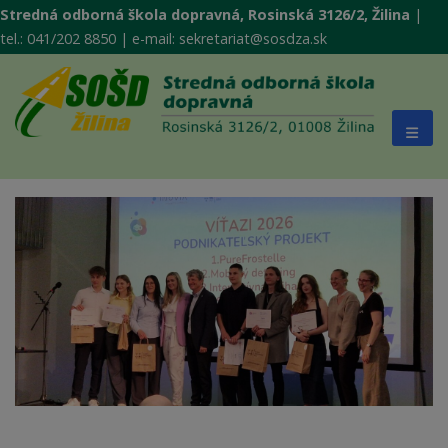
Stredná odborná škola dopravná, Rosinská 3126/2, Žilina
|
tel.: 041/202 8850 | e-mail: sekretariat@sosdza.sk