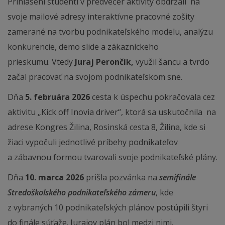
Prihlásení študenti v predvečer aktivity obdržali na
svoje mailové adresy interaktívne pracovné zošity
zamerané na tvorbu podnikateľského modelu, analýzu
konkurencie, demo slide a zákazníckeho
prieskumu. Vtedy
Juraj Perončík,
využil šancu a tvrdo
začal pracovať na svojom podnikateľskom sne.
Dňa
5. februára 2026
cesta k úspechu pokračovala cez
aktivitu „Kick off Inovia driver“, ktorá sa uskutočnila na
adrese Kongres Žilina, Rosinská cesta 8, Žilina, kde si
žiaci vypočuli jednotlivé príbehy podnikateľov
a zábavnou formou tvarovali svoje podnikateľské plány.
Dňa
10. marca 2026
prišla pozvánka na
semifinále
Stredoškolského podnikateľského zámeru
, kde
z vybraných 10 podnikateľských plánov postúpili štyri
do finále súťaže. Jurajov plán bol medzi nimi.