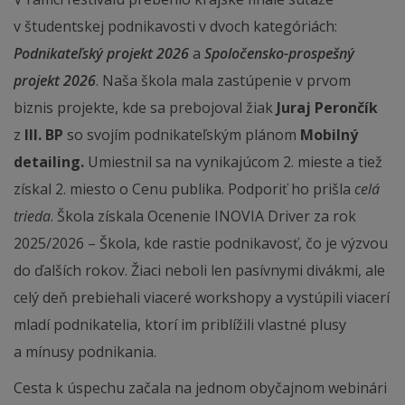
v študentskej podnikavosti v dvoch kategóriách:
Podnikateľský projekt 2026
a
Spoločensko-prospešný
projekt 2026
. Naša škola mala zastúpenie v prvom
biznis projekte, kde sa prebojoval žiak
Juraj Perončík
z
III. BP
so svojím podnikateľským plánom
Mobilný
detailing.
Umiestnil sa na vynikajúcom 2. mieste a tiež
získal 2. miesto o Cenu publika. Podporiť ho prišla
celá
trieda
. Škola získala Ocenenie INOVIA Driver za rok
2025/2026 – Škola, kde rastie podnikavosť, čo je výzvou
do ďalších rokov. Žiaci neboli len pasívnymi divákmi, ale
celý deň prebiehali viaceré workshopy a vystúpili viacerí
mladí podnikatelia, ktorí im priblížili vlastné plusy
a mínusy podnikania.
Cesta k úspechu začala na jednom obyčajnom webinári