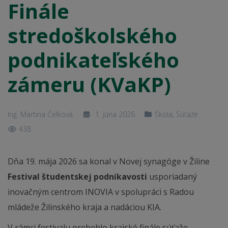
Finále
stredoškolského
podnikateľského
zámeru (KVaKP)
Ing. Martina Čelková
1. júna 2026
Škola
,
Súťaže
438
Dňa 19. mája 2026 sa konal v Novej synagóge v Žiline
Festival študentskej podnikavosti
usporiadaný
inovačným centrom INOVIA v spolupráci s Radou
mládeže Žilinského kraja a nadáciou KIA.
V rámci festivalu prebehlo krajské finále súťaže