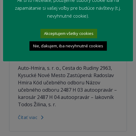
Ak si to neželáte, použijeme súbory cookie iba na
zapamätanie si vašej voľby pre budúce návštevy (t.j.
nevyhnutné cookie).
Zoznam zamestnávateľov s
platným osvedčením pre systém
duálneho vzdelávania v školskom
Akceptujem všetky cookies
roku 2020/2021
Nie, ďakujem, iba nevyhnutné cookies
11. mája 2020
Duálne vzdelávanie
Auto-Hmira, s. r. o., Cesta do Rudiny 2963,
Kysucké Nové Mesto Zastúpená: Radoslav
Hmira Kód učebného odboru Názov
učebného odboru 2487 H 03 autoopravár –
karosár 2487 H 04 autoopravár – lakovník
Todos Žilina, s. r.
Čítať viac