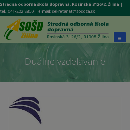
Stredná odborná škola dopravná, Rosinská 3126/2, Žilina
|
tel.: 041/202 8850 | e-mail: sekretariat@sosdza.sk
Duálne vzdelávanie