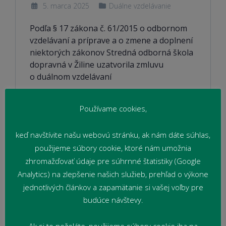
5. marca 2025
Duálne vzdelávanie
Podľa § 17 zákona č. 61/2015 o odbornom
vzdelávaní a príprave a o zmene a doplnení
niektorých zákonov Stredná odborná škola
dopravná v Žiline uzatvorila zmluvu
o duálnom vzdelávaní
Čítať viac
Používame cookies,
keď navštívite našu webovú stránku, ak nám dáte súhlas,
použijeme súbory cookie, ktoré nám umožnia
zhromažďovať údaje pre súhrnné štatistiky (Google
Analytics) na zlepšenie našich služieb, prehľad o výkone
jednotlivých článkov a zapamätanie si vašej voľby pre
budúce návštevy.