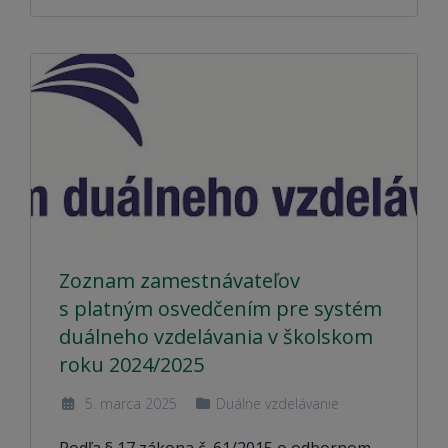
Zoznam zamestnávateľov
s platným osvedčením pre systém
duálneho vzdelávania v školskom
roku 2024/2025
5. marca 2025
Duálne vzdelávanie
Podľa § 17 zákona č. 61/2015 o odbornom