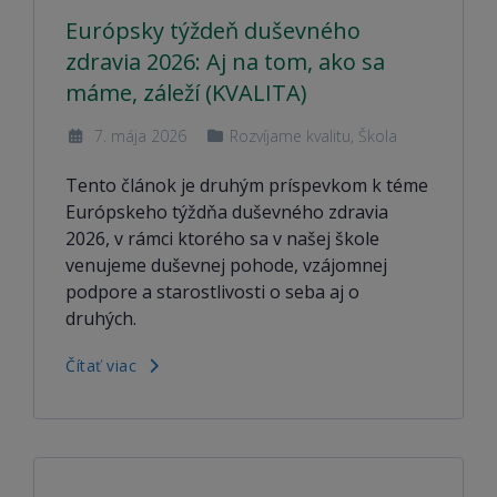
Európsky týždeň duševného
zdravia 2026: Aj na tom, ako sa
máme, záleží (KVALITA)
7. mája 2026
Rozvíjame kvalitu
,
Škola
Tento článok je druhým príspevkom k téme
Európskeho týždňa duševného zdravia
2026, v rámci ktorého sa v našej škole
venujeme duševnej pohode, vzájomnej
podpore a starostlivosti o seba aj o
druhých.
Čítať viac