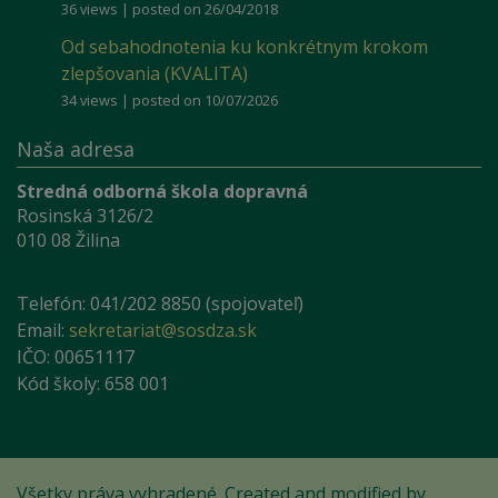
36 views
|
posted on 26/04/2018
Od sebahodnotenia ku konkrétnym krokom
zlepšovania (KVALITA)
34 views
|
posted on 10/07/2026
Naša adresa
Stredná odborná škola dopravná
Rosinská 3126/2
010 08 Žilina
Telefón: 041/202 8850 (spojovateľ)
Email:
sekretariat@sosdza.sk
IČO: 00651117
Kód školy: 658 001
Všetky práva vyhradené. Created and modified by