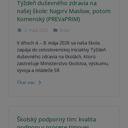
Týždeň duševného zdravia na
našej škole: Najprv Maslow, potom
Komenský (PREVaPRIM)
2. mája 2026
Škola
V dňoch 4. – 8. mája 2026 sa naša škola
zapája do celoslovenskej iniciatívy Týždeň
duševného zdravia na školách, ktorú
zastrešuje Ministerstvo školstva, výskumu,
vývoja a mládeže SR.
Čítať viac
Školský podporný tím: kvalita
podpory v procese tímovej