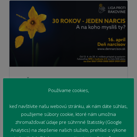
DEŇ NARCISOV 2026 (PREVaPRIM)
Používame cookies,
19. apríla 2026
Akcie a exkurzie
,
Škola
Dňa 16. apríla 2026 sa konala na celom
keď navštívite našu webovú stránku, ak nám dáte súhlas,
Slovensku zbierka s názvom Deň narcisov.
použijeme súbory cookie, ktoré nám umožnia
zhromažďovať údaje pre súhrnné štatistiky (Google
Čítať viac
Analytics) na zlepšenie našich služieb, prehľad o výkone