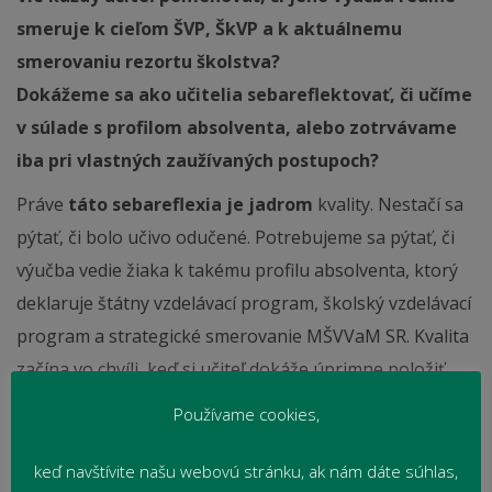
smeruje k cieľom ŠVP, ŠkVP a k aktuálnemu
smerovaniu rezortu školstva?
Dokážeme sa ako učitelia sebareflektovať, či učíme
v súlade s profilom absolventa, alebo zotrvávame
iba pri vlastných zaužívaných postupoch?
Práve
táto sebareflexia je jadrom
kvality. Nestačí sa
pýtať, či bolo učivo odučené. Potrebujeme sa pýtať, či
výučba vedie žiaka k takému profilu absolventa, ktorý
deklaruje štátny vzdelávací program, školský vzdelávací
program a strategické smerovanie MŠVVaM SR. Kvalita
začína vo chvíli, keď si učiteľ dokáže úprimne položiť
otázku:
Je moja pedagogická činnosť v súlade s tým,
Používame cookies,
kam má škola a vzdelávanie smerovať?
keď navštívite našu webovú stránku, ak nám dáte súhlas,
Kritická tabuľa s AI môže byť v tomto procese