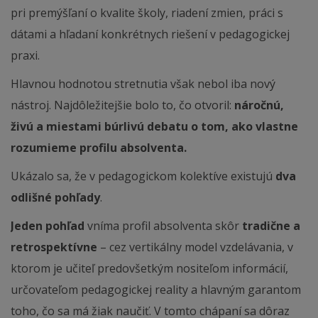
pri premýšľaní o kvalite školy, riadení zmien, práci s
dátami a hľadaní konkrétnych riešení v pedagogickej
praxi.
Hlavnou hodnotou stretnutia však nebol iba nový
nástroj. Najdôležitejšie bolo to, čo otvoril:
náročnú,
živú a miestami búrlivú debatu o tom, ako vlastne
rozumieme profilu absolventa.
Ukázalo sa, že v pedagogickom kolektíve existujú
dva
odlišné pohľady
.
Jeden pohľad
vníma profil absolventa skôr
tradične a
retrospektívne
– cez vertikálny model vzdelávania, v
ktorom je učiteľ predovšetkým nositeľom informácií,
určovateľom pedagogickej reality a hlavným garantom
toho, čo sa má žiak naučiť. V tomto chápaní sa dôraz