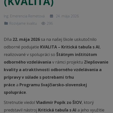
(KVALITA)
Ing. Emerencia Remetová
24. mája 2026
Rozvíjame kvalitu
296
Dňa
22. mája 2026
sa na našej škole uskutočnilo
odborné podujatie
KVALITA – Kritická tabuľa s AI
,
realizované v spolupráci so
Štátnym inštitútom
odborného vzdelávania
v rámci projektu
Zlepšovanie
kvality a atraktívnosti odborného vzdelávania a
prípravy v súlade s potrebami trhu
práce
a
Programu švajčiarsko-slovenskej
spolupráce
.
Stretnutie viedol
Vladimír Popík zo ŠIOV
, ktorý
predstavil nástroj
Kritická tabuľa s AI
a jeho využitie