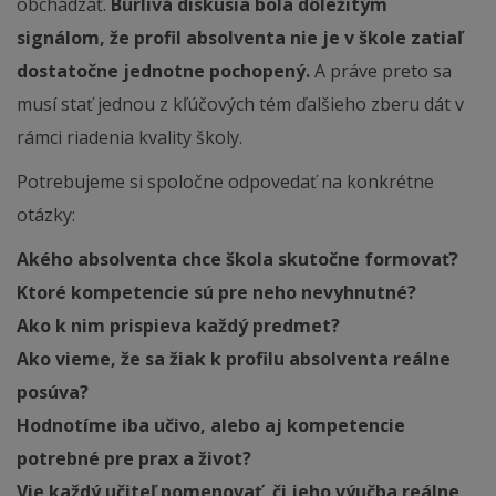
obchádzať.
Búrlivá diskusia bola dôležitým
signálom, že profil absolventa nie je v škole zatiaľ
dostatočne jednotne pochopený.
A práve preto sa
musí stať jednou z kľúčových tém ďalšieho zberu dát v
rámci riadenia kvality školy.
Potrebujeme si spoločne odpovedať na konkrétne
otázky:
Akého absolventa chce škola skutočne formovať?
Ktoré kompetencie sú pre neho nevyhnutné?
Ako k nim prispieva každý predmet?
Ako vieme, že sa žiak k profilu absolventa reálne
posúva?
Hodnotíme iba učivo, alebo aj kompetencie
potrebné pre prax a život?
Vie každý učiteľ pomenovať, či jeho výučba reálne