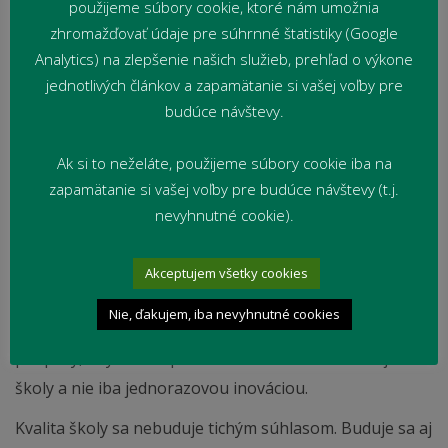
použijeme súbory cookie, ktoré nám umožnia
užitočným nástrojom. Pomáha pomenovať rozdielne
zhromažďovať údaje pre súhrnné štatistiky (Google
postoje, spracovať podnety, usporiadať argumenty,
Analytics) na zlepšenie našich služieb, prehľad o výkone
identifikovať slabé miesta a pripraviť konkrétne kroky.
jednotlivých článkov a zapamätanie si vašej voľby pre
Jej zmyslom nie je nahradiť odborný úsudok učiteľa, ale
budúce návštevy.
podporiť tímové premýšľanie, zapojenie kritického
Ak si to neželáte, použijeme súbory cookie iba na
metakognitívneho myslenia žiaka, systematickosť a
zapamätanie si vašej voľby pre budúce návštevy (t.j.
prácu s dátami.
nevyhnutné cookie).
Podujatie bolo zároveň úvodným krokom k širšiemu
zapojeniu pedagogického kolektívu a supervízii
Akceptujem všetky cookies
vybraných učiteľov jazykov. Plánujeme pokračovať v
Nie, ďakujem, iba nevyhnutné cookies
práci s týmto nástrojom aj formou mentoringovej
podpory, aby sa stal prirodzenou súčasťou rozvoja
školy a nie iba jednorazovou inováciou.
Kvalita školy sa nebuduje tichým súhlasom. Buduje sa aj