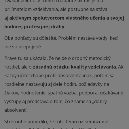
zvládať zmenu. V tomto chápaní žiak nie je iba
prijímateľom vzdelávania, ale postupne sa stáva
aj
aktívnym spolutvorcom vlastného učenia a svojej
budúcej profesijnej dráhy
.
Oba pohľady sú dôležité. Problém nastáva vtedy, keď
nie sú prepojené.
Práve tu sa ukázalo, že nejde o drobný metodický
rozdiel, ale o
zásadnú otázku kvality vzdelávania
. Ak
každý učiteľ chápe profil absolventa inak, potom sa
rozdielne nastavujú aj ciele hodín, požiadavky na
žiakov, hodnotenie, spätná väzba, podpora, očakávané
výstupy aj predstava o tom, čo znamená „dobrý
absolvent“.
Stretnutie potvrdilo, že túto tému už nemôžeme