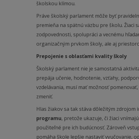
školskou klímou.
Práve školský parlament môže byť pravideln
premieňa na spätnú väzbu pre školu. Žiaci s
zodpovednosti, spolupráci a vecnému hľadan
organizačným prvkom školy, ale aj priestoro
Prepojenie s oblasťami kvality školy
Školský parlament nie je samostatná aktivita 
prepája učenie, hodnotenie, vzťahy, podporu
vzdelávania, musí mať možnosť pomenovať, 
zmeniť.
Hlas žiakov sa tak stáva dôležitým zdrojom 
programu
, pretože ukazuje, či žiaci vníma
použiteľné pre ich budúcnosť. Zároveň vstu
pomáha škole lepšie nastaviť vyučovanie, o