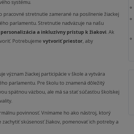
ivého systému.
ilo pracovné stretnutie zamerané na posilnenie žiackej
kého parlamentu. Stretnutie nadväzuje na našu
í
personalizácia a inkluzívny prístup k žiakovi
. Ak
ovoriť. Potrebujeme
vytvoriť
priestor
, aby
je význam žiackej participácie v škole a vytvára
ého parlamentu. Pre školu to znamená dôležitý
vou spätnou väzbou, ale má sa stať súčasťou školskej
ality.
málnu povinnosť. Vnímame ho ako nástroj, ktorý
e zachytiť skúsenosť žiakov, pomenovať ich potreby a