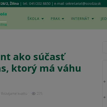
26/2, Žilina
| tel.: 041/202 8850 | e-mail: sekretariat@sosdza.sk
ŠKOLA
PRAX
INTERNÁT
JE
nt ako súčasť
las, ktorý má váhu
Rozvíjame kvalitu
275