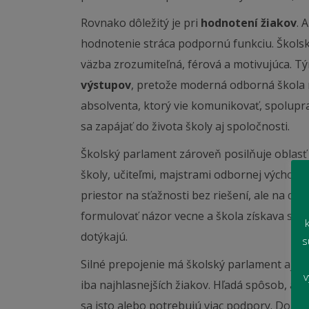
Rovnako dôležitý je pri
hodnotení žiakov
. 
hodnotenie stráca podpornú funkciu. Školsk
väzba zrozumiteľná, férová a motivujúca. T
výstupov
, pretože moderná odborná škola ne
absolventa, ktorý vie komunikovať, spolupra
sa zapájať do života školy aj spoločnosti.
Školský parlament zároveň posilňuje oblas
školy, učiteľmi, majstrami odbornej výchovy
priestor na sťažnosti bez riešení, ale na di
formulovať názor vecne a škola získava spät
dotýkajú.
s
Silné prepojenie má školský parlament aj s
v
iba najhlasnejších žiakov. Hľadá spôsob, ako 
sa isto alebo potrebujú viac podpory. Dobr