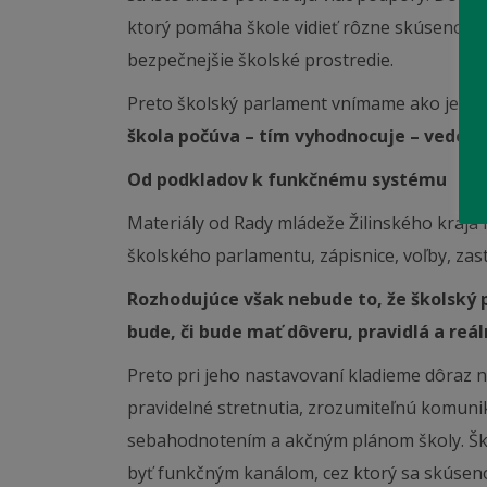
ktorý pomáha škole vidieť rôzne skúsenosti 
bezpečnejšie školské prostredie.
Preto školský parlament vnímame ako jeden
škola počúva – tím vyhodnocuje – vedenie
Od podkladov k funkčnému systému
Materiály od Rady mládeže Žilinského kraja 
školského parlamentu, zápisnice, voľby, za
Rozhodujúce však nebude to, že školsk
bude, či bude mať dôveru, pravidlá a reál
Preto pri jeho nastavovaní kladieme dôraz 
pravidelné stretnutia, zrozumiteľnú komuni
sebahodnotením a akčným plánom školy. Šk
byť funkčným kanálom, cez ktorý sa skúseno