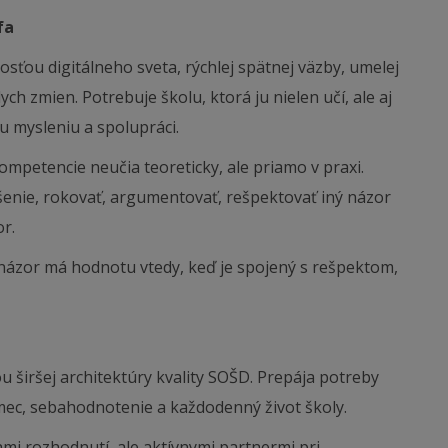
fa
osťou digitálneho sveta, rýchlej spätnej väzby, umelej
ych zmien. Potrebuje školu, ktorá ju nielen učí, ale aj
mu mysleniu a spolupráci.
kompetencie neučia teoreticky, ale priamo v praxi.
šenie, rokovať, argumentovať, rešpektovať iný názor
r.
: názor má hodnotu vtedy, keď je spojený s rešpektom,
 širšej architektúry kvality SOŠD. Prepája potreby
ámec, sebahodnotenie a každodenný život školy.
cami rozhodnutí, ale aktívnymi partnermi pri