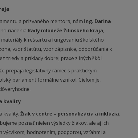
raja
rlamentu a prizvaného mentora, nám
Ing. Darina
vého riadenia
Rady mládeže Žilinského kraja
,
materiály k reštartu a fungovaniu školského
ona, vzor štatútu, vzor zápisnice, odporúčania k
z triedy a príklady dobrej praxe z iných škôl.
že prepája legislatívny rámec s praktickým
olský parlament formálne vznikol. Cieľom je,
 dôveryhodne.
a kvality
 kvality:
Žiak v centre – personalizácia a inklúzia
.
ujeme poznať nielen výsledky žiakov, ale aj ich
m výcvikom, hodnotením, podporou, vzťahmi a