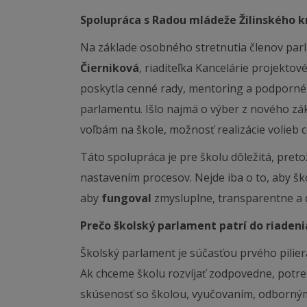
Spolupráca s Radou mládeže Žilinského k
Na základe osobného stretnutia členov pa
Čierniková
, riaditeľka Kancelárie projekto
poskytla cenné rady, mentoring a podporné 
parlamentu. Išlo najmä o výber z nového zák
voľbám na škole, možnosť realizácie volieb ce
Táto spolupráca je pre školu dôležitá, preto
nastavením procesov. Nejde iba o to, aby šk
aby
fungoval
zmysluplne, transparentne a
Prečo školský parlament patrí do riadeni
Školský parlament je súčasťou prvého piliera
Ak chceme školu rozvíjať zodpovedne, potreb
skúsenosť so školou, vyučovaním, odborný