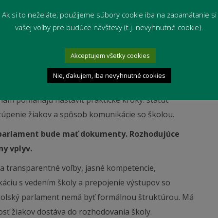
žiakov, posilňovať spolupatričnosť a vytvárať
Ak si to neželáte, použijeme súbory cookie iba na zapamätanie si
vašej voľby pre budúce návštevy (t.j. nevyhnutné cookie).
 z konkrétnych mechanizmov kvality:
žiaci hovoria –
Akceptujem všetky cookies
 koná – kvalita sa zlepšuje.
Nie, ďakujem, iba nevyhnutné cookies
nám pomáhajú nastaviť praktické kroky: štatút
stúpenie žiakov a spôsob komunikácie so školou.
ý parlament bude mať dokumenty. Rozhodujúce
ny vplyv.
na transparentné voľby, jasné kompetencie,
káciu s vedením školy a prepojenie výstupov so
olský parlament nemá byť formálnou štruktúrou. Má
sť žiakov dostáva do rozhodovania školy.