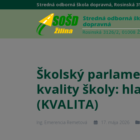
Stredná odborná škola dopravná, Rosinská 31
Školský parlame
kvality školy: h
(KVALITA)
Ing. Emerencia Remetová
17. mája 2026