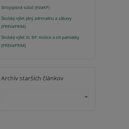
Strojopisná súťaž (KVaKP)
Školský výlet plný adrenalínu a zábavy
(PREVaPRIM)
Školský výlet III. BP: Košice a ich pamiatky
(PREVaPRIM)
Archív starších článkov
Archív starších článkov