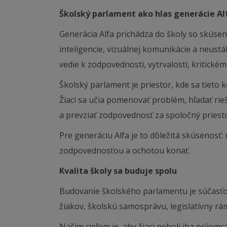
Školský parlament ako hlas generácie Al
Generácia Alfa prichádza do školy so skúsen
inteligencie, vizuálnej komunikácie a neustál
vedie k zodpovednosti, vytrvalosti, kritické
Školský parlament je priestor, kde sa tieto 
Žiaci sa učia pomenovať problém, hľadať rie
a prevziať zodpovednosť za spoločný priesto
Pre generáciu Alfa je to dôležitá skúsenosť
zodpovednosťou a ochotou konať.
Kvalita školy sa buduje spolu
Budovanie školského parlamentu je súčasťou
žiakov, školskú samosprávu, legislatívny r
Naším cieľom je, aby žiaci neboli iba príjem