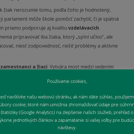
Ak žiak nerozumie tomu, podľa čoho je hodnotený,
ý parlament môže škole pomôcť zachytiť, či je spätná
ým priamo podporuje aj kvalitu
vzdelávacích
má pripravovať iba žiaka, ktorý „splní učivo“, ale
covať, niesť zodpovednosť, riešiť problémy a aktívne
ť
zamestnanci a žiaci
. Vytvára most medzi vedením
, odbornými zamestnancami a žiakmi. Nie je to
Používame cookies,
alóg, dôveru a spoločnú zodpovednosť. Žiaci sa učia
nú väzbu priamo od tých, ktorých sa jej rozhodnutia
keď navštívite našu webovú stránku, ak nám dáte súhlas, použijem
úbory cookie, ktoré nám umožnia zhromažďovať údaje pre súhrn
štatistiky (Google Analytics) na zlepšenie našich služieb, prehľad o
inklúziou a rozmanitosťou
. Kvalitná škola nepočuje
ýkone jednotlivých článkov a zapamätanie si vašej voľby pre budú
zachytiť aj hlas tých, ktorí bežne nevystupujú, necítia
návštevy.
e nastavený školský parlament môže byť nástrojom,