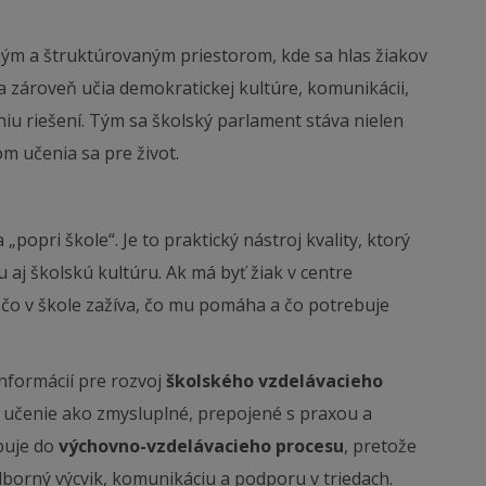
ým a štruktúrovaným priestorom, kde sa hlas žiakov
a zároveň učia demokratickej kultúre, komunikácii,
iu riešení. Tým sa školský parlament stáva nielen
m učenia sa pre život.
„popri škole“. Je to praktický nástroj kvality, ktorý
 aj školskú kultúru. Ak má byť žiak v centre
čo v škole zažíva, čo mu pomáha a čo potrebuje
informácií pre rozvoj
školského vzdelávacieho
jú učenie ako zmysluplné, prepojené s praxou a
puje do
výchovno-vzdelávacieho procesu
, pretože
dborný výcvik, komunikáciu a podporu v triedach.