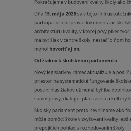
Pokračujeme v budovaní kvality školy ako ž
Dňa
15. mája 2026
sa v tejto línii uskutočn
participácie a prípravu dokumentácie škols
architektúru kvality, v ktorej prvý pilier tvor
má byť žiak v centre školy, nestačí o ňom h
mohol
hovoriť aj on
.
Od žiakov k školskému parlamentu
Nový legislatívny rámec aktualizuje a posilňu
priestor na systematické fungovanie školsk
posun: hlas žiakov už nemá byť iba doplnko
samosprávy, dialógu, plánovania a kultúry kv
Školský parlament preto nevnímame ako for
môže pomôcť škole v zvyšovaní kvality lepši
prepojiť ich pohľad s rozhodovaním školy.