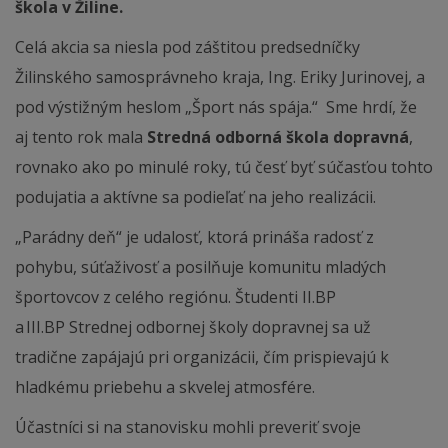
škola v Žiline.
Celá akcia sa niesla pod záštitou predsedníčky
Žilinského samosprávneho kraja, Ing. Eriky Jurinovej, a
pod výstižným heslom „Šport nás spája.“ Sme hrdí, že
aj tento rok mala
Stredná odborná škola dopravná
,
rovnako ako po minulé roky, tú česť byť súčasťou tohto
podujatia a aktívne sa podieľať na jeho realizácii.
„Parádny deň“ je udalosť, ktorá prináša radosť z
pohybu, súťaživosť a posilňuje komunitu mladých
športovcov z celého regiónu. Študenti II.BP
a III.BP Strednej odbornej školy dopravnej sa už
tradične zapájajú pri organizácii, čím prispievajú k
hladkému priebehu a skvelej atmosfére.
Účastníci si na stanovisku mohli preveriť svoje