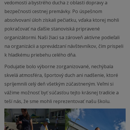
vedomosti a bystrého ducha z oblasti dopravy a
bezpečnosti cestnej premávky. Po úspešnom
absolvovaní úloh získali pečiatku, vďaka ktorej mohli
pokračovať na ďalšie stanoviská pripravené
organizátormi. Naši žiaci sa zároveň aktívne podieľali
na organizácii a sprevádzaní návštevníkov, čím prispeli
k hladkému priebehu celého dňa.
Podujatie bolo výborne zorganizované, nechýbala
skvelá atmosféra, športový duch ani nadšenie, ktoré
spríjemnili celý deň všetkým zúčastneným. Veľmi si
vážime možnosť byť súčasťou tejto krásnej tradície a
teší nás, že sme mohli reprezentovať našu školu.