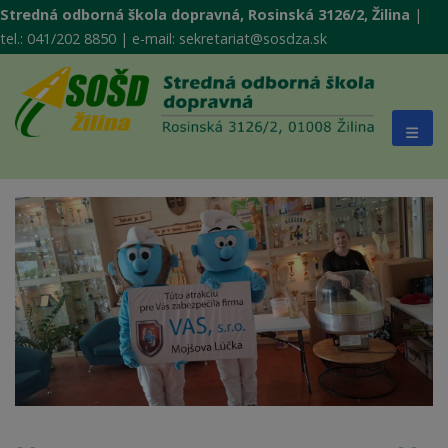
Stredná odborná škola dopravná, Rosinská 3126/2, Žilina
|
tel.: 041/202 8850 | e-mail: sekretariat@sosdza.sk