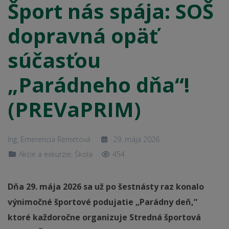
Šport nás spája: SOŠ
dopravná opäť
súčasťou
„Parádneho dňa“!
(PREVaPRIM)
Ing. Emerencia Remetová
29. mája 2026
Akcie a exkurzie
,
Škola
454
Dňa 29. mája 2026 sa už po šestnásty raz konalo
výnimočné športové podujatie „Parádny deň,“
ktoré každoročne organizuje Stredná športová