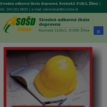
Stredná odborná škola dopravná, Rosinská 3126/2, Žilina
|
tel.: 041/202 8850 | e-mail: sekretariat@sosdza.sk