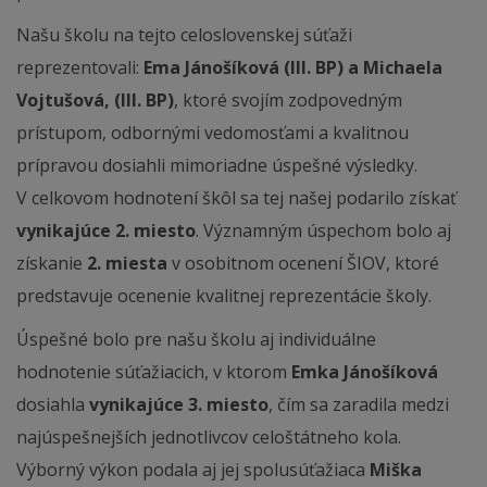
Našu školu na tejto celoslovenskej súťaži
reprezentovali:
Ema Jánošíková (III. BP) a Michaela
Vojtušová, (III. BP)
, ktoré svojím zodpovedným
prístupom, odbornými vedomosťami a kvalitnou
prípravou dosiahli mimoriadne úspešné výsledky.
V celkovom hodnotení škôl sa tej našej podarilo získať
vynikajúce 2. miesto
. Významným úspechom bolo aj
získanie
2. miesta
v osobitnom ocenení ŠIOV, ktoré
predstavuje ocenenie kvalitnej reprezentácie školy.
Úspešné bolo pre našu školu aj individuálne
hodnotenie súťažiacich, v ktorom
Emka Jánošíková
dosiahla
vynikajúce 3. miesto
, čím sa zaradila medzi
najúspešnejších jednotlivcov celoštátneho kola.
Výborný výkon podala aj jej spolusúťažiaca
Miška