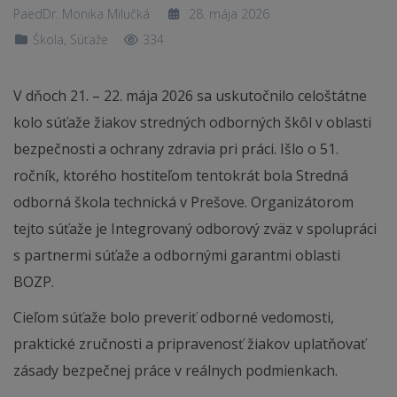
PaedDr. Monika Milučká
28. mája 2026
Škola
,
Súťaže
334
V dňoch 21. – 22. mája 2026 sa uskutočnilo celoštátne
kolo súťaže žiakov stredných odborných škôl v oblasti
bezpečnosti a ochrany zdravia pri práci. Išlo o 51.
ročník, ktorého hostiteľom tentokrát bola Stredná
odborná škola technická v Prešove. Organizátorom
tejto súťaže je Integrovaný odborový zväz v spolupráci
s partnermi súťaže a odbornými garantmi oblasti
BOZP.
Cieľom súťaže bolo preveriť odborné vedomosti,
praktické zručnosti a pripravenosť žiakov uplatňovať
zásady bezpečnej práce v reálnych podmienkach.