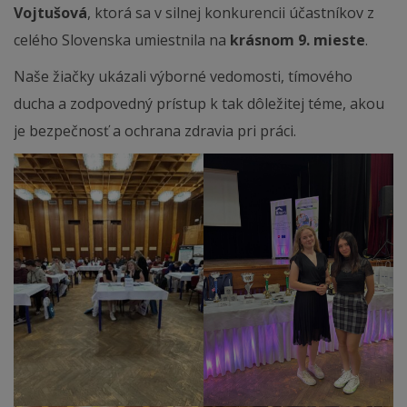
Vojtušová
, ktorá sa v silnej konkurencii účastníkov z
celého Slovenska umiestnila na
krásnom 9. mieste
.
Naše žiačky ukázali výborné vedomosti, tímového
ducha a zodpovedný prístup k tak dôležitej téme, akou
je bezpečnosť a ochrana zdravia pri práci.