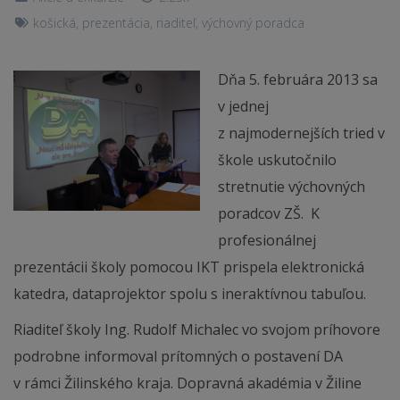
košická
,
prezentácia
,
riaditeľ
,
výchovný poradca
Dňa 5. februára 2013 sa
v jednej
z najmodernejších tried v
škole uskutočnilo
stretnutie výchovných
poradcov ZŠ. K
profesionálnej
prezentácii školy pomocou IKT prispela elektronická
katedra, dataprojektor spolu s ineraktívnou tabuľou.
Riaditeľ školy Ing. Rudolf Michalec vo svojom príhovore
podrobne informoval prítomných o postavení DA
v rámci Žilinského kraja. Dopravná akadémia v Žiline