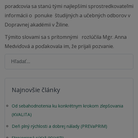
poradcovia sa stanú tými najlepšími sprostredkovateľmi
informácii o ponuke študijných a učebných odborov v
Dopravnej akadémii v Žiline.
Týmito slovami sa s prítomnými rozlúčila Mgr. Anna
Medviďová a poďakovala im, že prijali pozvanie.
Najnovšie články
Od sebahodnotenia ku konkrétnym krokom zlepšovania
(KVALITA)
Deň plný rýchlosti a dobrej nálady (PREVaPRIM)
Strojopisná súťaž (KVaKP)