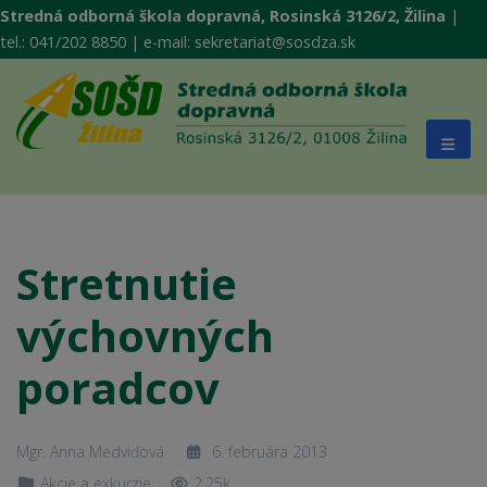
Stredná odborná škola dopravná, Rosinská 3126/2, Žilina
|
tel.: 041/202 8850 | e-mail: sekretariat@sosdza.sk
Stretnutie
výchovných
poradcov
Mgr. Anna Medviďová
6. februára 2013
Akcie a exkurzie
2.25k