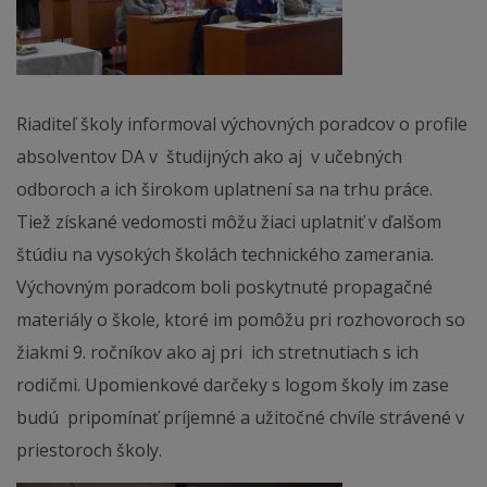
Riaditeľ školy informoval výchovných poradcov o profile
absolventov DA v študijných ako aj v učebných
odboroch a ich širokom uplatnení sa na trhu práce.
Tiež získané vedomosti môžu žiaci uplatniť v ďalšom
štúdiu na vysokých školách technického zamerania.
Výchovným poradcom boli poskytnuté propagačné
materiály o škole, ktoré im pomôžu pri rozhovoroch so
žiakmi 9. ročníkov ako aj pri ich stretnutiach s ich
rodičmi. Upomienkové darčeky s logom školy im zase
budú pripomínať príjemné a užitočné chvíle strávené v
priestoroch školy.