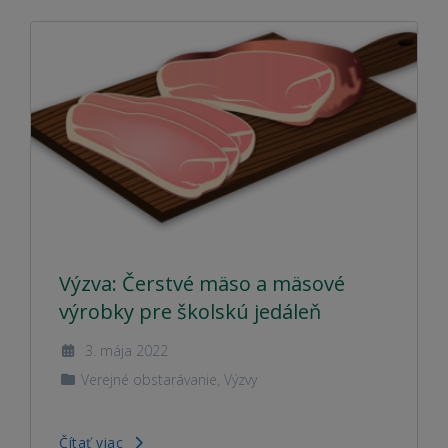
Výzva: Čerstvé mäso a mäsové
výrobky pre školskú jedáleň
3. mája 2022
Verejné obstarávanie
,
Výzvy
Čítať viac