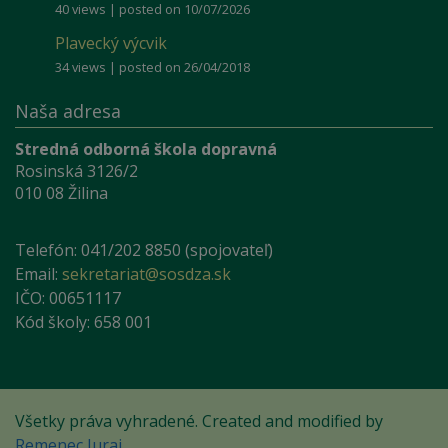
40 views
|
posted on 10/07/2026
Plavecký výcvik
34 views
|
posted on 26/04/2018
Naša adresa
Stredná odborná škola dopravná
Rosinská 3126/2
010 08 Žilina
Telefón: 041/202 8850 (spojovateľ)
Email:
sekretariat@sosdza.sk
IČO: 00651117
Kód školy: 658 001
Všetky práva vyhradené. Created and modified by
Remenec Juraj