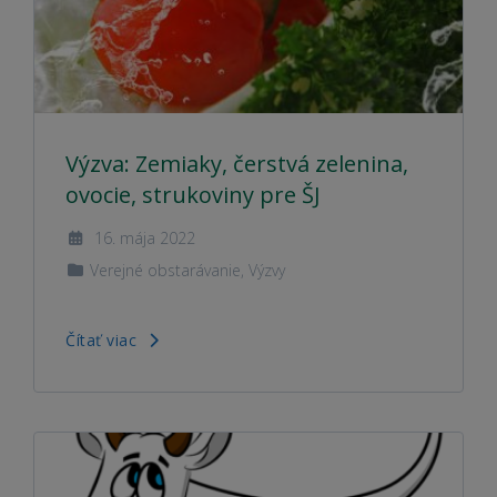
Výzva: Zemiaky, čerstvá zelenina,
ovocie, strukoviny pre ŠJ
16. mája 2022
Verejné obstarávanie
,
Výzvy
Čítať viac