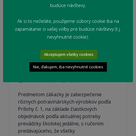
budúce návštevy.
Ak si to neželáte, použijeme súbory cookie iba na
zapamätanie si vašej voľby pre budúce návštevy (t.j.
nevyhnutné cookie).
Akceptujem všetky cookies
Výzva: Rôzne potravinárske
Nie, ďakujem, iba nevyhnutné cookies
výrobky pre školskú jedáleň
24. marca 2022
Výzvy
Predmetom zákazky je zabezpečenie
rôznych potravinárskych výrobkov podľa
Prílohy č. 1, na základe čiastkových
objednávok podľa aktuálnej potreby
prevádzky školskej jedálne, s ručením
predávajúceho, že všetky