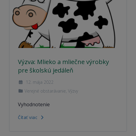
Výzva: Mlieko a mliečne výrobky
pre školskú jedáleň
12. mája 2022
Verejné obstarávanie
,
Výzvy
Vyhodnotenie
Čítať viac