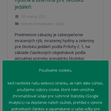
jedáleň
30. marca 2022
Verejné obstarávanie
,
Výzvy
Predmetom zákazky je zabezpečenie
mrazených rýb, mrazenej hydiny a zeleniny
pre školskú jedáleň podľa Prílohy č. 1, na
základe čiastkových objednávok podľa
aktuálnej potreby prevádzky školskej
jedálne,
Používame cookies,
Čítať viac
keď navštívite našu webovú stránku, ak nám dáte súhlas,
použijeme súbory cookie, ktoré nám umožnia
zhromažďovať údaje pre súhrnné štatistiky (Google
Analytics) na zlepšenie našich služieb, prehľad o výkone
jednotlivých článkov a zapamätanie si vašej voľby pre