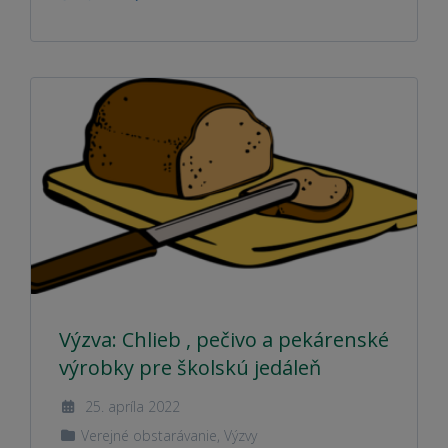
Výzva: Chlieb , pečivo a pekárenské
výrobky pre školskú jedáleň
25. apríla 2022
Verejné obstarávanie
,
Výzvy