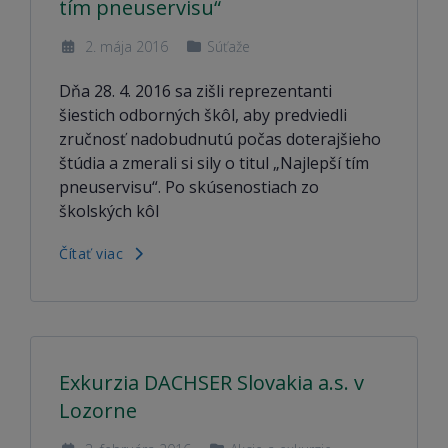
tím pneuservisu“
2. mája 2016
Súťaže
Dňa 28. 4. 2016 sa zišli reprezentanti
šiestich odborných škôl, aby predviedli
zručnosť nadobudnutú počas doterajšieho
štúdia a zmerali si sily o titul „Najlepší tím
pneuservisu“. Po skúsenostiach zo
školských kôl
Čítať viac
Exkurzia DACHSER Slovakia a.s. v
Lozorne