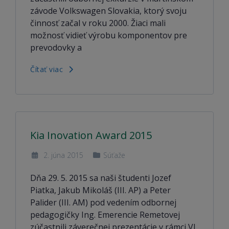
závode Volkswagen Slovakia, ktorý svoju
činnosť začal v roku 2000. Žiaci mali
možnosť vidieť výrobu komponentov pre
prevodovky a
Čítať viac
Kia Inovation Award 2015
2. júna 2015
Súťaže
Dňa 29. 5. 2015 sa naši študenti Jozef
Piatka, Jakub Mikoláš (III. AP) a Peter
Palider (III. AM) pod vedením odbornej
pedagogičky Ing. Emerencie Remetovej
zúčastnili záverečnej prezentácie v rámci VI.