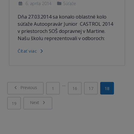
6. apríla 2014
Súťaže
Dňa 27.03.2014 sa konalo oblastné kolo
súťaže Autoopravár Junior CASTROL 2014
v priestoroch SOŠ dopravnej v Martine.
Našu školu reprezentovali v odboroch:
Čítať viac
…
Previous
1
16
17
18
Next
19