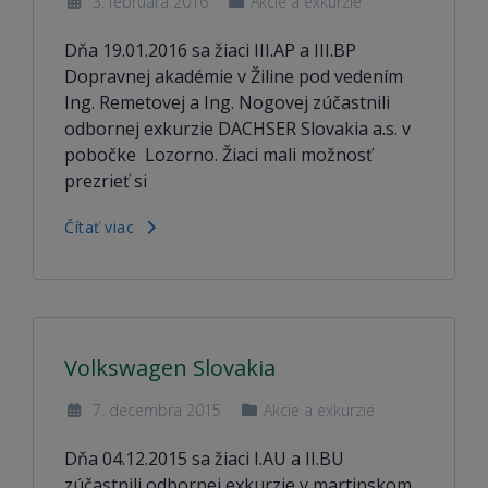
3. februára 2016
Akcie a exkurzie
Dňa 19.01.2016 sa žiaci III.AP a III.BP
Dopravnej akadémie v Žiline pod vedením
Ing. Remetovej a Ing. Nogovej zúčastnili
odbornej exkurzie DACHSER Slovakia a.s. v
pobočke Lozorno. Žiaci mali možnosť
prezrieť si
Čítať viac
Volkswagen Slovakia
7. decembra 2015
Akcie a exkurzie
Dňa 04.12.2015 sa žiaci I.AU a II.BU
zúčastnili odbornej exkurzie v martinskom