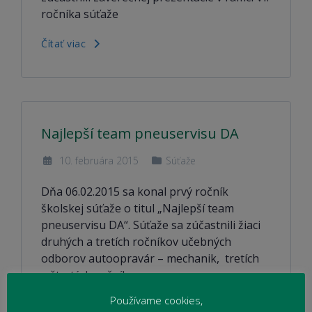
ročníka súťaže
Čítať viac
Najlepší team pneuservisu DA
10. februára 2015
Súťaže
Dňa 06.02.2015 sa konal prvý ročník
školskej súťaže o titul „Najlepší team
pneuservisu DA“. Súťaže sa zúčastnili žiaci
druhých a tretích ročníkov učebných
odborov autoopravár – mechanik, tretích
a štvrtých ročníkov
Používame cookies,
Čítať viac