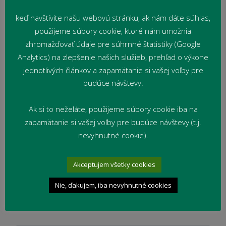
keď navštívite našu webovú stránku, ak nám dáte súhlas,
použijeme súbory cookie, ktoré nám umožnia
zhromažďovať údaje pre súhrnné štatistiky (Google
Analytics) na zlepšenie našich služieb, prehľad o výkone
Najlepší team pneuservisu DA
jednotlivých článkov a zapamätanie si vašej voľby pre
11. júna 2014
Súťaže
budúce návštevy.
Dňa 10. 06. 2014 sa konalo nulté kolo
Ak si to neželáte, použijeme súbory cookie iba na
školskej súťaže o titul „Najlepší team
zapamätanie si vašej voľby pre budúce návštevy (t.j.
pneuservisu DA“. Súťaže sa zúčastnili žiaci
nevyhnutné cookie).
druhých ročníkov učebného odboru
autoopravár – mechanik a tretích ročníkov
študijných odborov
Akceptujem všetky cookies
Čítať viac
Nie, ďakujem, iba nevyhnutné cookies