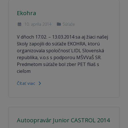
Ekohra
10. apríla 2014
Súťaže
V dňoch 17.02. – 13.03.2014 sa aj žiaci našej
školy zapojili do súťaže EKOHRA, ktorú
organizovala spoločnosť LIDL Slovenská
republika, v.o.s s podporou MŠVVaŠ SR.
Predmetom súťaže bol zber PET fliaš s
cieľom
Čítať viac
Autoopravár Junior CASTROL 2014