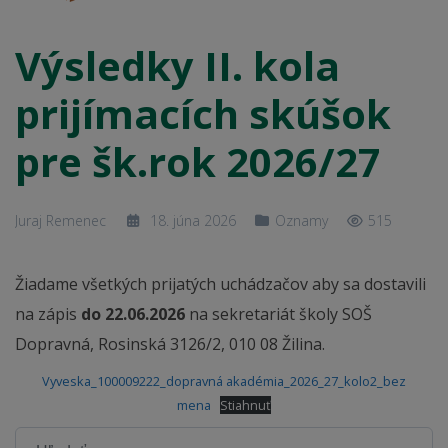
Výsledky II. kola
prijímacích skúšok
pre šk.rok 2026/27
Juraj Remenec
18. júna 2026
Oznamy
515
Žiadame všetkých prijatých uchádzačov aby sa dostavili
na zápis
do 22.06.2026
na sekretariát školy SOŠ
Dopravná, Rosinská 3126/2, 010 08 Žilina.
Vyveska_100009222_dopravná akadémia_2026_27_kolo2_bez
mena
Stiahnuť