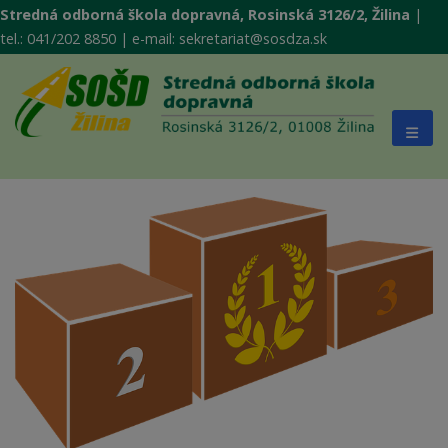
Stredná odborná škola dopravná, Rosinská 3126/2, Žilina
|
tel.: 041/202 8850 | e-mail: sekretariat@sosdza.sk