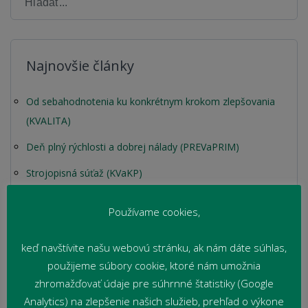
Najnovšie články
Od sebahodnotenia ku konkrétnym krokom zlepšovania
(KVALITA)
Deň plný rýchlosti a dobrej nálady (PREVaPRIM)
Strojopisná súťaž (KVaKP)
Školský výlet plný adrenalínu a zábavy (PREVaPRIM)
Používame cookies,
Školský výlet III. BP: Košice a ich pamiatky (PREVaPRIM)
keď navštívite našu webovú stránku, ak nám dáte súhlas,
použijeme súbory cookie, ktoré nám umožnia
zhromažďovať údaje pre súhrnné štatistiky (Google
Analytics) na zlepšenie našich služieb, prehľad o výkone
Archív starších článkov