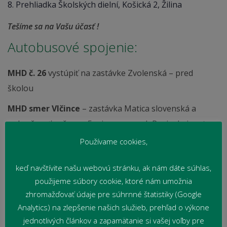
8. Prehliadka Školských dielní, Košická 2, Žilina
Tešíme sa na Vašu účasť !
Autobusové spojenie:
MHD č. 26
vystúpiť na zastávke Zvolenská – pred
školou
MHD smer Vlčince
– zastávka Matica slovenská a
pokračovať pešo cca 5 min. smerom k Rosinskej ceste
Používame cookies,
Prímestský spoj z autobusového nástupišťa č.5
–
smer Rosina, Višňové, vystúpiť na zastávke Zvolenská –
keď navštívite našu webovú stránku, ak nám dáte súhlas,
pred školou
použijeme súbory cookie, ktoré nám umožnia
zhromažďovať údaje pre súhrnné štatistiky (Google
Analytics) na zlepšenie našich služieb, prehľad o výkone
jednotlivých článkov a zapamätanie si vašej voľby pre