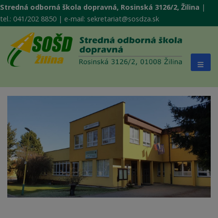
Stredná odborná škola dopravná, Rosinská 3126/2, Žilina
|
tel.: 041/202 8850 | e-mail: sekretariat@sosdza.sk