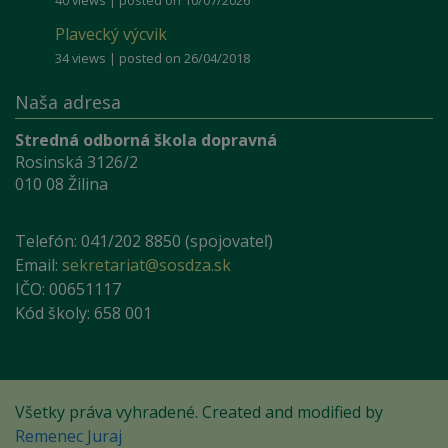
40 views
|
posted on 10/07/2026
Plavecký výcvik
34 views
|
posted on 26/04/2018
Naša adresa
Stredná odborná škola dopravná
Rosinská 3126/2
010 08 Žilina
Telefón: 041/202 8850 (spojovateľ)
Email:
sekretariat@sosdza.sk
IČO: 00651117
Kód školy: 658 001
Všetky práva vyhradené. Created and modified by
Remenec Juraj