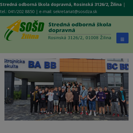
Stredná odborná škola dopravná, Rosinská 3126/2, Žilina
|
tel.: 041/202 8850 | e-mail: sekretariat@sosdza.sk