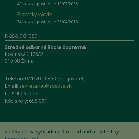
40 views
|
posted on 10/07/2026
Plavecký výcvik
34 views
|
posted on 26/04/2018
Naša adresa
Stredná odborná škola dopravná
Rosinská 3126/2
010 08 Žilina
Telefón: 041/202 8850 (spojovateľ)
Email:
sekretariat@sosdza.sk
IČO: 00651117
Kód školy: 658 001
Všetky práva vyhradené. Created and modified by
Remenec Juraj