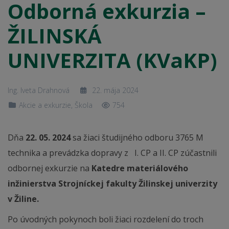
Odborná exkurzia –
ŽILINSKÁ
UNIVERZITA (KVaKP)
Ing. Iveta Drahnová
22. mája 2024
Akcie a exkurzie
,
Škola
754
Dňa
22. 05. 2024
sa žiaci študijného odboru 3765 M
technika a prevádzka dopravy z I. CP a II. CP zúčastnili
odbornej exkurzie na
Katedre materiálového
inžinierstva Strojníckej fakulty Žilinskej univerzity
v Žiline.
Po úvodných pokynoch boli žiaci rozdelení do troch