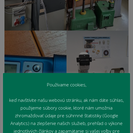
Používame cookies,
keď navštívite našu webovú stránku, ak nám dáte súhlas,
použijeme súbory cookie, ktoré nám umožnia
zhromažďovať údaje pre súhrnné štatistiky (Google
Analytics) na zlepšenie našich služieb, prehľad o výkone
jednotlivých článkov a zapamätanie si vašej voľby pre