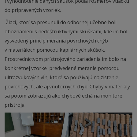
i vyhodnotenie daných skúšok podľa rozmerov vtlačku
do pripravených vzoriek.
Žiaci, ktorí sa presunuli do odbornej učebne boli
oboznámení s nedeštruktívnymi skúškami, kde im bol
vysvetlený princíp merania povrchových chýb
v materiáloch pomocou kapilárnych skúšok.
Prostredníctvom prístrojového zariadenia im bolo na
konkrétnej vzorke predvedené meranie pomocou
ultrazvukových vĺn, ktoré sa používajú na zistenie
povrchových, ale aj vnútorných chýb. Chyby v materiály
sa potom zobrazujú ako chybové echá na monitore
prístroja.