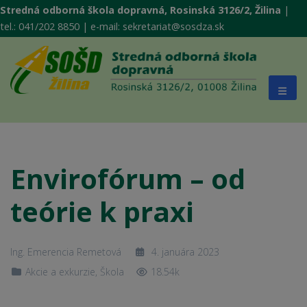
Stredná odborná škola dopravná, Rosinská 3126/2, Žilina
|
tel.: 041/202 8850 | e-mail: sekretariat@sosdza.sk
E
nvirofórum – od
teórie k praxi
Ing. Emerencia Remetová
4. januára 2023
Akcie a exkurzie
,
Škola
18.54k