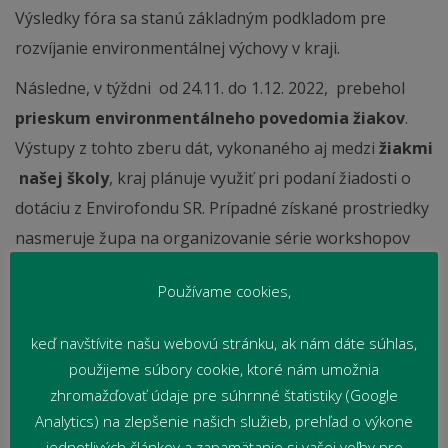
Výsledky fóra sa stanú základným podkladom pre
rozvíjanie environmentálnej výchovy v kraji.
Následne, v týždni od 24.11. do 1.12. 2022, prebehol
prieskum environmentálneho povedomia žiakov
.
Výstupy z tohto zberu dát, vykonaného aj medzi
žiakmi
našej školy
, kraj plánuje využiť pri podaní žiadosti o
dotáciu z Envirofondu SR. Prípadné získané prostriedky
nasmeruje župa na organizovanie série workshopov
zameraných na deficitné témy, ktoré sa ukážu počas
Používame cookies,
prieskumu ako nedostatočné, prípadne témy, o ktoré
žiaci prejavia najväčší záujem.
keď navštívite našu webovú stránku, ak nám dáte súhlas,
Ing. Monika Švekušová
použijeme súbory cookie, ktoré nám umožnia
zhromažďovať údaje pre súhrnné štatistiky (Google
Analytics) na zlepšenie našich služieb, prehľad o výkone
jednotlivých článkov a zapamätanie si vašej voľby pre