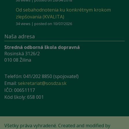
36 views
|
posted on 26/04/2018
Od sebahodnotenia ku konkrétnym krokom
zlepšovania (KVALITA)
34 views
|
posted on 10/07/2026
Naša adresa
Stredná odborná škola dopravná
Rosinská 3126/2
010 08 Žilina
Telefón: 041/202 8850 (spojovateľ)
Email:
sekretariat@sosdza.sk
IČO: 00651117
Kód školy: 658 001
Všetky práva vyhradené. Created and modified by