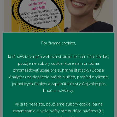
Používame cookies,
keď navštívite našu webovú stránku, ak nám dáte súhlas,
použijeme súbory cookie, ktoré nám umožnia
Najnovšie články
zhromažďovať údaje pre súhrnné štatistiky (Google
Analytics) na zlepšenie našich služieb, prehľad o výkone
Od sebahodnotenia ku konkrétnym krokom zlepšovania
jednotlivých článkov a zapamätanie si vašej voľby pre
(KVALITA)
budúce návštevy.
Deň plný rýchlosti a dobrej nálady (PREVaPRIM)
Ak si to neželáte, použijeme súbory cookie iba na
Strojopisná súťaž (KVaKP)
zapamätanie si vašej voľby pre budúce návštevy (t.j.