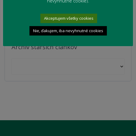
nevyhnutné cookie).
Školský výlet plný adrenalínu a zábavy (PREVaPRIM)
Školský výlet III. BP: Košice a ich pamiatky (PREVaPRIM)
Akceptujem všetky cookies
Nie, ďakujem, iba nevyhnutné cookies
Archív starších článkov
Archív starších článkov