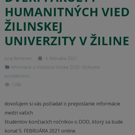
HUMANITNÝCH VIED
ŽILINSKEJ
UNIVERZITY V ŽILINE
Juraj Remenec
4. februára 2021
Informácie o možnosti štúdia, DOD
,
Výchovné
poradenstvo
1.08k
dovoľujem si vás požiadať o preposlanie informácie
medzi vašich
študentov končiacich ročníkov o DOD, ktorý sa bude
konať 5. FEBRUÁRA 2021 online.