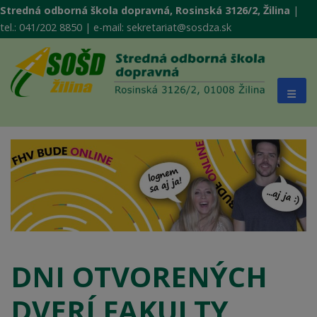
Stredná odborná škola dopravná, Rosinská 3126/2, Žilina
|
tel.: 041/202 8850 | e-mail: sekretariat@sosdza.sk
DNI OTVORENÝCH
DVERÍ FAKULTY