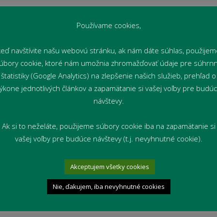
 presunuli do Školských dielní na Košickej 2, Žilina,
ných dielňach a tiež pristavené vozidlo spoločnosti
Používame cookies,
polupráci so spoločnosťou SCANIA plánuje v blízkej
keď navštívite našu webovú stránku, ak nám dáte súhlas, použijem
 mechanik aj na opravu nákladných motorových
úbory cookie, ktoré nám umožnia zhromažďovať údaje pre súhrn
štatistiky (Google Analytics) na zlepšenie našich služieb, prehľad o
y školy, školských dielní a internátu prispeli
ýkone jednotlivých článkov a zapamätanie si vašej voľby pre budú
návštevy.
D patrí veľké poďakovanie.
Ak si to neželáte, použijeme súbory cookie iba na zapamätanie si
vašej voľby pre budúce návštevy (t.j. nevyhnutné cookie).
Akceptujem všetky cookies
Nie, ďakujem, iba nevyhnutné cookies