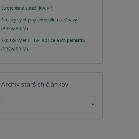
Strojopisná súťaž (KVaKP)
Školský výlet plný adrenalínu a zábavy
(PREVaPRIM)
Školský výlet III. BP: Košice a ich pamiatky
(PREVaPRIM)
Archív starších článkov
Archív starších článkov