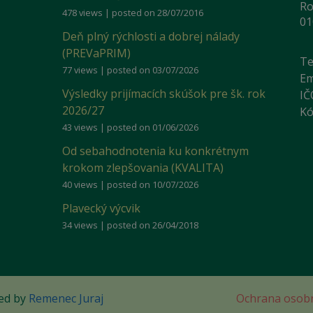
Ro
478 views
|
posted on 28/07/2016
01
Deň plný rýchlosti a dobrej nálady
(PREVaPRIM)
Te
77 views
|
posted on 03/07/2026
Em
Výsledky prijímacích skúšok pre šk. rok
IČ
2026/27
Kó
43 views
|
posted on 01/06/2026
Od sebahodnotenia ku konkrétnym
krokom zlepšovania (KVALITA)
40 views
|
posted on 10/07/2026
Plavecký výcvik
34 views
|
posted on 26/04/2018
ied by
Remenec Juraj
Ochrana osob