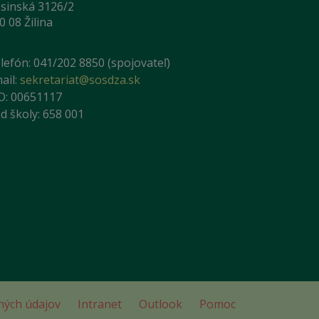
sinská 3126/2
0 08 Žilina
lefón: 041/202 8850 (spojovateľ)
ail:
sekretariat@sosdza.sk
O: 00651117
d školy: 658 001
ných údajov
Intranet
Outlook
Pomoc