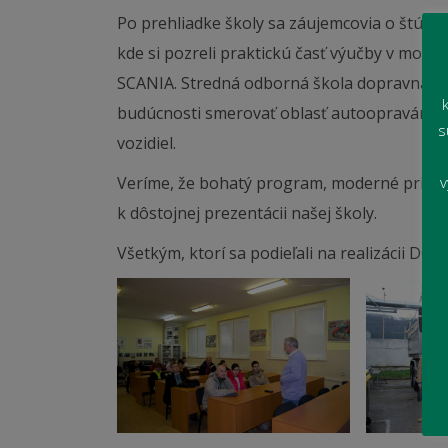
Po prehliadke školy sa záujemcovia o štúdium
kde si pozreli praktickú časť výučby v moder
SCANIA. Stredná odborná škola dopravná v s
budúcnosti smerovať oblasť autoopravár –
s
vozidiel.
Veríme, že bohatý program, moderné priestor
v
k dôstojnej prezentácii našej školy.
Všetkým, ktorí sa podieľali na realizácii DO