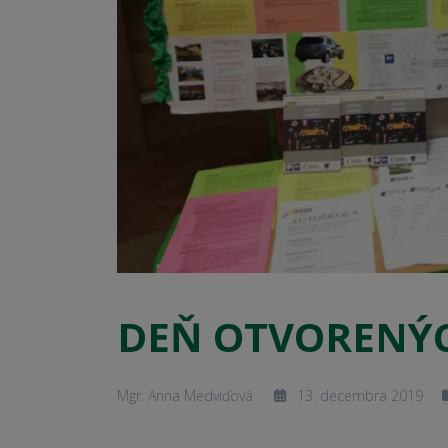
DEŇ OTVORENÝC
Mgr. Anna Medviďová
13. decembra 2019