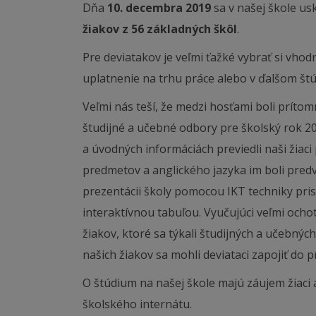
Dňa
10. decembra 2019
sa v našej škole us
žiakov z 56 základných škôl
.
Pre deviatakov je veľmi ťažké vybrať si vhodn
uplatnenie na trhu práce alebo v ďalšom štú
Veľmi nás teší, že medzi hosťami boli prítomn
študijné a učebné odbory pre školský rok 2
a úvodných informáciách previedli naši žiac
predmetov a anglického jazyka im boli pred
prezentácii školy pomocou IKT techniky pris
interaktívnou tabuľou. Vyučujúci veľmi och
žiakov, ktoré sa týkali študijných a učebnýc
našich žiakov sa mohli deviataci zapojiť do p
O štúdium na našej škole majú záujem žiaci aj
školského internátu.