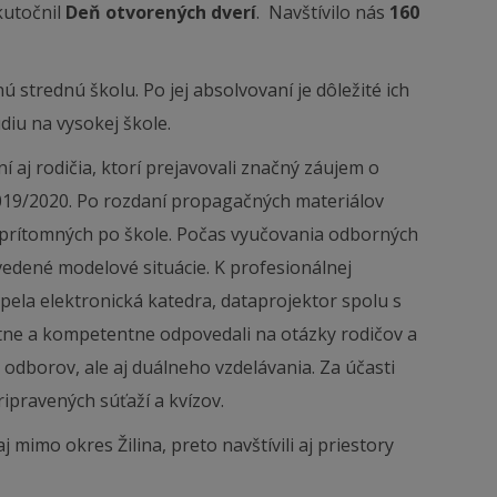
kutočnil
Deň otvorených dverí
. Navštívilo nás
160
ú strednú školu. Po jej absolvovaní je dôležité ich
diu na vysokej škole.
í aj rodičia, ktorí prejavovali značný záujem o
019/2020. Po rozdaní propagačných materiálov
i prítomných po škole. Počas vyučovania odborných
vedené modelové situácie. K profesionálnej
pela elektronická katedra, dataprojektor spolu s
otne a kompetentne odpovedali na otázky rodičov a
h odborov, ale aj duálneho vzdelávania. Za účasti
ripravených súťaží a kvízov.
 mimo okres Žilina, preto navštívili aj priestory