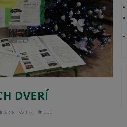
H DVERÍ
Škola
1.7k
DOD