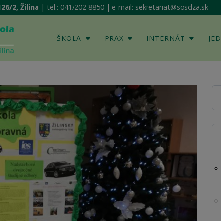
26/2, Žilina
| tel.: 041/202 8850 | e-mail: sekretariat@sosdza.sk
ŠKOLA
PRAX
INTERNÁT
JE