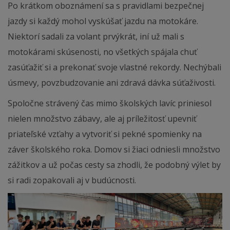
Po krátkom oboznámení sa s pravidlami bezpečnej
jazdy si každý mohol vyskúšať jazdu na motokáre.
Niektorí sadali za volant prvýkrát, iní už mali s
motokárami skúsenosti, no všetkých spájala chuť
zasúťažiť si a prekonať svoje vlastné rekordy. Nechýbali
úsmevy, povzbudzovanie ani zdravá dávka súťaživosti.
Spoločne strávený čas mimo školských lavíc priniesol
nielen množstvo zábavy, ale aj príležitosť upevniť
priateľské vzťahy a vytvoriť si pekné spomienky na
záver školského roka. Domov si žiaci odniesli množstvo
zážitkov a už počas cesty sa zhodli, že podobný výlet by
si radi zopakovali aj v budúcnosti.