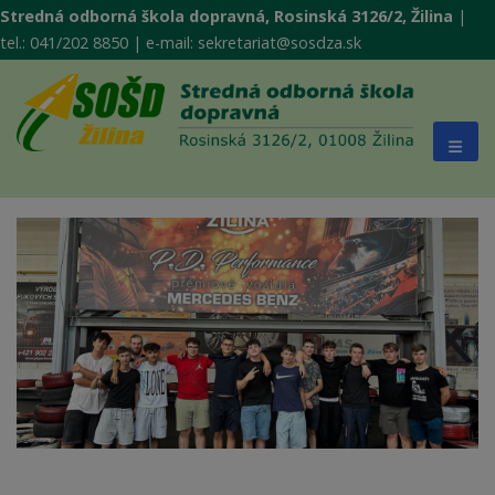
Stredná odborná škola dopravná, Rosinská 3126/2, Žilina
|
tel.: 041/202 8850 | e-mail: sekretariat@sosdza.sk