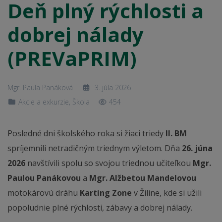
Deň plný rýchlosti a
dobrej nálady
(PREVaPRIM)
Mgr. Paula Panáková
3. júla 2026
Akcie a exkurzie
,
Škola
454
Posledné dni školského roka si žiaci triedy
II. BM
spríjemnili netradičným triednym výletom. Dňa
26. júna
2026
navštívili spolu so svojou triednou učiteľkou
Mgr.
Paulou Panákovou
a
Mgr. Alžbetou Mandelovou
motokárovú dráhu
Karting Zone
v Žiline, kde si užili
popoludnie plné rýchlosti, zábavy a dobrej nálady.