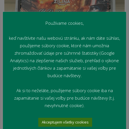
Používame cookies,
keď navštívite našu webovú stránku, ak nám dáte súhlas,
použijeme súbory cookie, ktoré nám umožnia
zhromažďovať údaje pre súhrnné štatistiky (Google
Analytics) na zlepšenie našich služieb, prehľad o výkone
jednotlivých článkov a zapamätanie si vašej voľby pre
budúce návštevy.
Veríme, že práve takéto spoločné chvíle zostávajú v
Ak si to neželáte, použijeme súbory cookie iba na
pamäti najdlhšie a sú krásnou bodkou za úspešným
zapamätanie si vašej voľby pre budúce návštevy (t.j.
školským rokom.
nevyhnutné cookie).
Mgr. Paula Panáková
Akceptujem všetky cookies