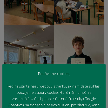
Používame cookies,
keď navštívite našu webovú stránku, ak nám dáte súhlas,
použijeme súbory cookie, ktoré nám umožnia
Ing. Iveta Drahnová
zhromažďovať údaje pre súhrnné štatistiky (Google
Analytics) na zlepšenie našich služieb, prehľad o výkone