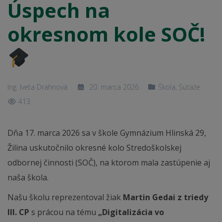
Úspech na
okresnom kole SOČ!
Ing. Iveta Drahnová
20. marca 2026
Škola
,
Súťaže
413
Dňa 17. marca 2026 sa v škole Gymnázium Hlinská 29,
Žilina uskutočnilo okresné kolo Stredoškolskej
odbornej činnosti (SOČ), na ktorom mala zastúpenie aj
naša škola.
Našu školu reprezentoval žiak
Martin Gedai z triedy
III. CP
s prácou na tému
„Digitalizácia vo