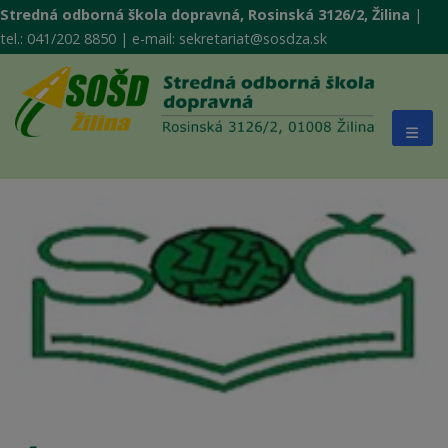
Stredná odborná škola dopravná, Rosinská 3126/2, Žilina
|
tel.: 041/202 8850 | e-mail: sekretariat@sosdza.sk