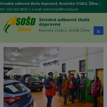
Stredná odborná škola dopravná, Rosinská 3126/2, Žilina
|
tel.: 041/202 8850 | e-mail: sekretariat@sosdza.sk