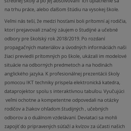
strednej školy a po jej absolvovaní ich uplatnenie sa
na trhu práce, alebo ďalšom štúdiu na vysokej škole.
Veľmi nás teší, že medzi hosťami boli prítomní aj rodičia,
ktorí prejavovali značný záujem o študijné a učebné
odbory pre školský rok 2018/2019. Po rozdaní
propagačných materiálov a úvodných informáciách naši
žiaci previedli prítomných po škole, ukázali im modelové
situácie na odborných predmetoch a na hodinách
anglického jazyka. K profesionálnej prezentácii školy
pomocou IKT techniky prispela elektronická katedra,
dataprojektor spolu s interaktívnou tabuľou. Vyučujúci
veľmi ochotne a kompetentne odpovedali na otázky
rodičov a žiakov ohľadom študijných , učebných
odborov a o duálnom vzdelávaní. Deviataci sa mohli
zapojiť do pripravených súťaží a kvízov za účasti našich