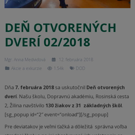
DEŇ OTVORENÝCH
DVERÍ 02/2018
Mgr. Anna Medviďová
12. februára 2018
Akcie a exkurzie
1.54k
DOD
Dňa
7. februára 2018
sa uskutočnil
Deň otvorených
dverí
. Našu školu, Dopravnú akadémiu, Rosinská cesta
2, Žilina navštívilo
130 žiakov z 31 základných škôl
.
[sg_popup id=“2″ event=“onload“][/sg_popup]
Pre deviatakov je veľmi ťažká a dôležitá správna voľba