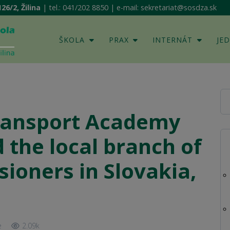
26/2, Žilina
| tel.: 041/202 8850 | e-mail: sekretariat@sosdza.sk
ŠKOLA
PRAX
INTERNÁT
JE
ransport Academy
d the local branch of
sioners in Slovakia,
e
2.09k