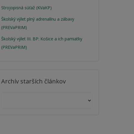
Strojopisná súťaž (KVaKP)
Školský výlet plný adrenalínu a zábavy
(PREVaPRIM)
Školský výlet III. BP: Košice a ich pamiatky
(PREVaPRIM)
Archív starších článkov
Archív starších článkov