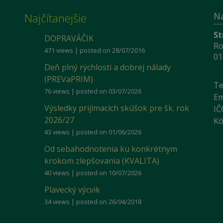
N
Najčítanejšie
St
DOPRAVÁČIK
Ro
471 views
|
posted on 28/07/2016
01
Deň plný rýchlosti a dobrej nálady
(PREVaPRIM)
Te
76 views
|
posted on 03/07/2026
Em
Výsledky prijímacích skúšok pre šk. rok
IČ
2026/27
Kó
43 views
|
posted on 01/06/2026
Od sebahodnotenia ku konkrétnym
krokom zlepšovania (KVALITA)
40 views
|
posted on 10/07/2026
Plavecký výcvik
34 views
|
posted on 26/04/2018