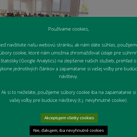
Používame cookies,
keď navštívite našu webovú stránku, ak nám dáte súhlas, použijem
úbory cookie, ktoré nám umožnia zhromažďovať údaje pre súhrn
štatistiky (Google Analytics) na zlepšenie našich služieb, prehľad o
ýkone jednotlivých článkov a zapamätanie si vašej voľby pre budú
návštevy.
Ak si to neželáte, použijeme súbory cookie iba na zapamätanie si
vašej voľby pre budúce návštevy (t.j. nevyhnutné cookie).
Akceptujem všetky cookies
Nie, ďakujem, iba nevyhnutné cookies