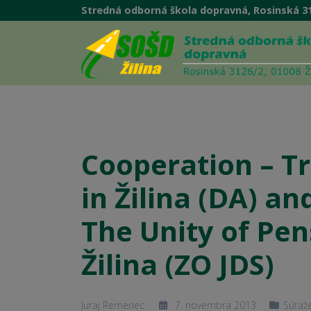
Stredná odborná škola dopravná, Rosinská 31
Cooperation – T
in Žilina (DA) an
The Unity of Pen
Žilina (ZO JDS)
Juraj Remenec
7. novembra 2013
Súťaž