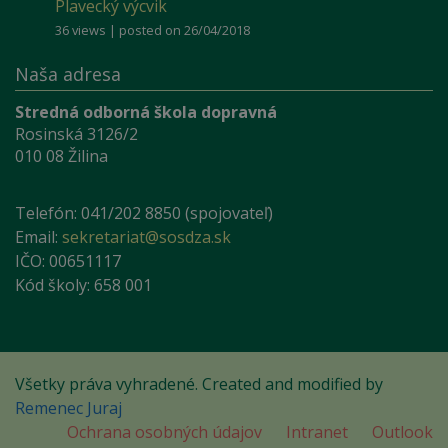
Plavecký výcvik
36 views
|
posted on 26/04/2018
Naša adresa
Stredná odborná škola dopravná
Rosinská 3126/2
010 08 Žilina
Telefón: 041/202 8850 (spojovateľ)
Email:
sekretariat@sosdza.sk
IČO: 00651117
Kód školy: 658 001
Všetky práva vyhradené. Created and modified by
Remenec Juraj
Ochrana osobných údajov
Intranet
Outlook