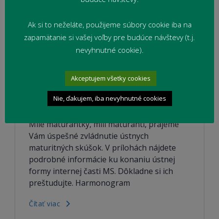
Ak si to neželáte, použijeme súbory cookie iba na
zapamätanie si vašej voľby pre budúce návštevy (t.j.
nevyhnutné cookie).
MATURITA 2024 – ústna forma
Akceptujem všetky cookies
internej časti maturitnej skúšky
Nie, ďakujem, iba nevyhnutné cookies
10. mája 2024
2023/24
,
Maturita
Milé maturantky, milí maturanti, prajeme
Vám úspešné zvládnutie ústnych
maturitných skúšok. V prílohách nájdete
podrobné informácie ku konaniu ústnej
formy internej časti MS. Dôkladne si ich
preštudujte. Harmonogram
Čítať viac