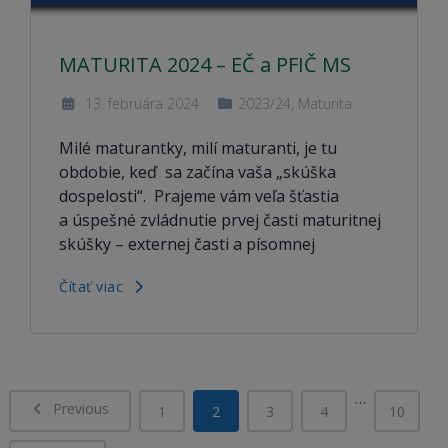
MATURITA 2024 – EČ a PFIČ MS
13. februára 2024
2023/24
,
Maturita
Milé maturantky, milí maturanti, je tu
obdobie, keď sa začína vaša „skúška
dospelosti“. Prajeme vám veľa šťastia
a úspešné zvládnutie prvej časti maturitnej
skúšky – externej časti a písomnej
Čítať viac
…
Previous
1
2
3
4
10