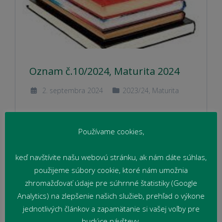
Oznam č.10/2024, Maturita 2024
2. septembra 2024
2023/24
,
Maturita
Čítať viac
Používame cookies,
keď navštívite našu webovú stránku, ak nám dáte súhlas,
použijeme súbory cookie, ktoré nám umožnia
zhromažďovať údaje pre súhrnné štatistiky (Google
Analytics) na zlepšenie našich služieb, prehľad o výkone
jednotlivých článkov a zapamätanie si vašej voľby pre
budúce návštevy.