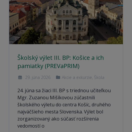
Školský výlet III. BP: Košice a ich
pamiatky (PREVaPRIM)
29. júna 2026
Akcie a exkurzie
,
Škola
24. júna sa žiaci III. BP s triednou učiteľkou
Mgr. Zuzanou Mišíkovou zúčastnili
školského výletu do centra Košíc, druhého
najväčšieho mesta Slovenska. Výlet bol
zorganizovaný ako súčasť rozšírenia
vedomostí o