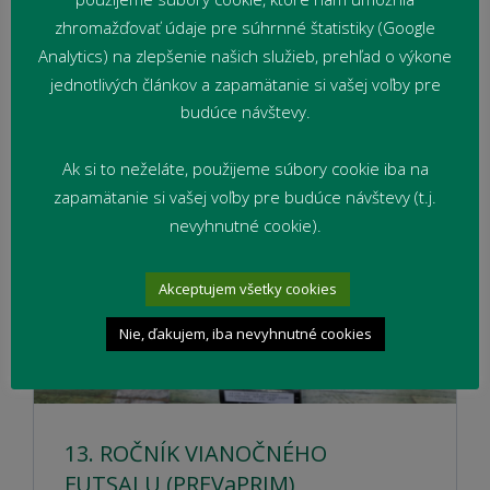
zhromažďovať údaje pre súhrnné štatistiky (Google
Kam po strednej škole?
Analytics) na zlepšenie našich služieb, prehľad o výkone
Čítať viac
jednotlivých článkov a zapamätanie si vašej voľby pre
budúce návštevy.
Ak si to neželáte, použijeme súbory cookie iba na
zapamätanie si vašej voľby pre budúce návštevy (t.j.
nevyhnutné cookie).
Akceptujem všetky cookies
Nie, ďakujem, iba nevyhnutné cookies
13. ROČNÍK VIANOČNÉHO
FUTSALU (PREVaPRIM)