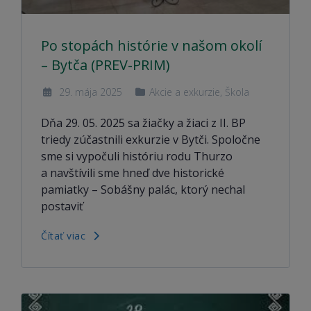
Po stopách histórie v našom okolí
– Bytča (PREV-PRIM)
29. mája 2025
Akcie a exkurzie
,
Škola
Dňa 29. 05. 2025 sa žiačky a žiaci z II. BP
triedy zúčastnili exkurzie v Bytči. Spoločne
sme si vypočuli históriu rodu Thurzo
a navštívili sme hneď dve historické
pamiatky – Sobášny palác, ktorý nechal
postaviť
Čítať viac