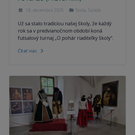
18. decembra 2025
Škola
,
Súťaže
Už sa stalo tradíciou našej školy, že každý
rok sa v predvianočnom období koná
futsalový turnaj „O pohár riaditeľky školy“.
Čítať viac