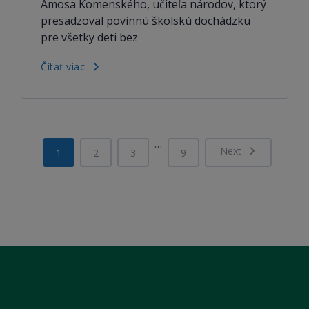
Amosa Komenského, učiteľa národov, ktorý
presadzoval povinnú školskú dochádzku
pre všetky deti bez
Čítať viac
…
Next
1
2
3
9